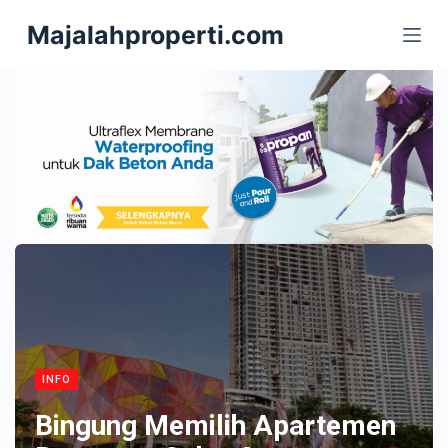
S
Majalahproperti.com
k
i
p
t
o
c
o
n
t
e
n
t
INFO
Bingung Memilih Apartemen