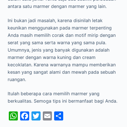
antara satu marmer dengan marmer yang lain.
Ini bukan jadi masalah, karena disinilah letak
keunikan menggunakan pada marmer terpenting
Anda masih memilih corak dan motif mirip dengan
serat yang sama serta warna yang sama pula.
Umumnya, jenis yang banyak digunakan adalah
marmer dengan warna kuning dan cream
kecoklatan. Karena warnanya mampu memberikan
kesan yang sangat alami dan mewah pada sebuah
ruangan.
Itulah beberapa cara memilih marmer yang
berkualitas. Semoga tips ini bermanfaat bagi Anda.
W
F
T
E
S
h
a
w
m
h