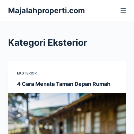
S
Majalahproperti.com
k
i
p
t
Kategori
Eksterior
o
c
o
n
EKSTERIOR
t
4 Cara Menata Taman Depan Rumah
e
n
t