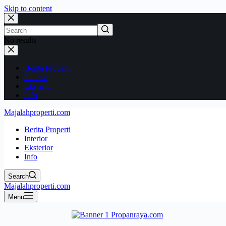
Skip to content
No results
Berita Properti
Interior
Eksterior
Info
Majalahproperti.com
Berita Properti
Interior
Eksterior
Info
Search
Majalahproperti.com
Menu