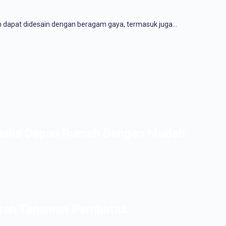
n dapat didesain dengan beragam gaya, termasuk juga…
malis Depan Rumah Dengan Mudah
ikan Tanaman Pembatas