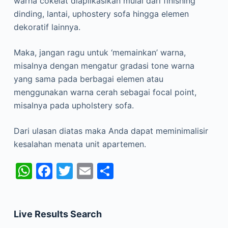
warna cokelat diaplikasikan mulai dari finishing
dinding, lantai, uphostery sofa hingga elemen
dekoratif lainnya.
Maka, jangan ragu untuk ‘memainkan’ warna,
misalnya dengan mengatur gradasi tone warna
yang sama pada berbagai elemen atau
menggunakan warna cerah sebagai focal point,
misalnya pada upholstery sofa.
Dari ulasan diatas maka Anda dapat meminimalisir
kesalahan menata unit apartemen.
W
F
T
E
S
h
a
w
m
h
at
c
itt
ai
ar
Live Results Search
s
e
er
l
e