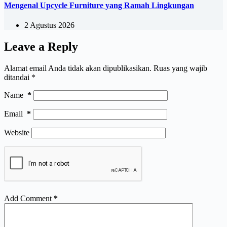
Mengenal Upcycle Furniture yang Ramah Lingkungan
2 Agustus 2026
Leave a Reply
Alamat email Anda tidak akan dipublikasikan.
Ruas yang wajib
ditandai
*
Name
*
Email
*
Website
Add Comment
*