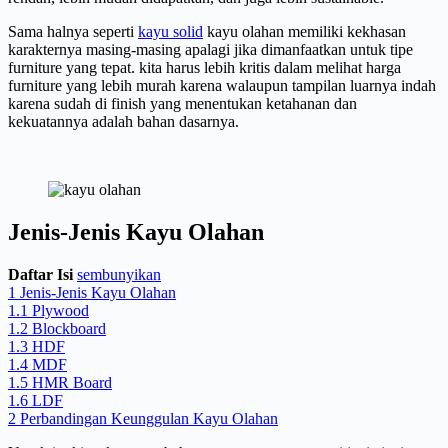
Sama halnya seperti
kayu solid
kayu olahan memiliki kekhasan
karakternya masing-masing apalagi jika dimanfaatkan untuk tipe
furniture yang tepat. kita harus lebih kritis dalam melihat harga
furniture yang lebih murah karena walaupun tampilan luarnya indah
karena sudah di finish yang menentukan ketahanan dan
kekuatannya adalah bahan dasarnya.
Jenis-Jenis Kayu Olahan
Daftar Isi
sembunyikan
1
Jenis-Jenis Kayu Olahan
1.1
Plywood
1.2
Blockboard
1.3
HDF
1.4
MDF
1.5
HMR Board
1.6
LDF
2
Perbandingan Keunggulan Kayu Olahan