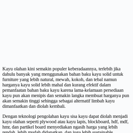
Kayu olahan kini semakin populer keberadaannya, terlebih jika
dahulu banyak yang menggunakan bahan baku kayu solid untuk
furniture yang lebih natural, mewah, kokoh, dan tebal namun
harganya kayu solid lebih mahal dan kurang efektif dalam
pemanfaatan bahan baku kayu karena lama-kelamaan persediaan
kayu pun akan menipis dan semakin langka membuat harganya pun
akan semakin tinggi sehingga sebagai alternatif limbah kayu
dimanfaatkan dan diolah kembali.
Dengan teknologi pengolahan kayu sisa kayu dapat diolah menjadi
kayu olahan seperti plywood atau kayu lapis, blockboard, hdf, mdf,
hmr, dan partikel board menyediakan ngasih harga yang lebih
rendah, lebih mudah didapatkan, dan juga lebih sustainable.