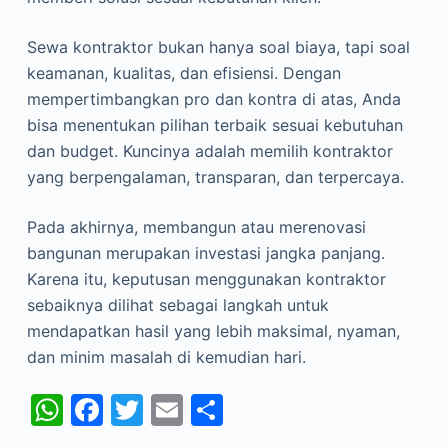
Sewa kontraktor bukan hanya soal biaya, tapi soal
keamanan, kualitas, dan efisiensi. Dengan
mempertimbangkan pro dan kontra di atas, Anda
bisa menentukan pilihan terbaik sesuai kebutuhan
dan budget. Kuncinya adalah memilih kontraktor
yang berpengalaman, transparan, dan terpercaya.
Pada akhirnya, membangun atau merenovasi
bangunan merupakan investasi jangka panjang.
Karena itu, keputusan menggunakan kontraktor
sebaiknya dilihat sebagai langkah untuk
mendapatkan hasil yang lebih maksimal, nyaman,
dan minim masalah di kemudian hari.
W
F
T
E
S
h
a
w
m
h