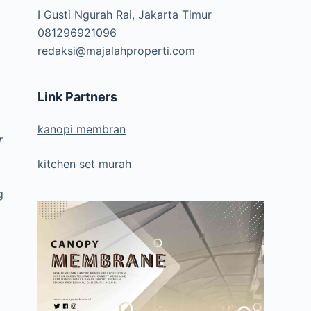
I Gusti Ngurah Rai, Jakarta Timur
081296921096
redaksi@majalahproperti.com
Link Partners
kanopi membran
r
kitchen set murah
g
,