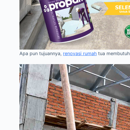
Apa pun tujuannya,
renovasi rumah
tua membutuhk