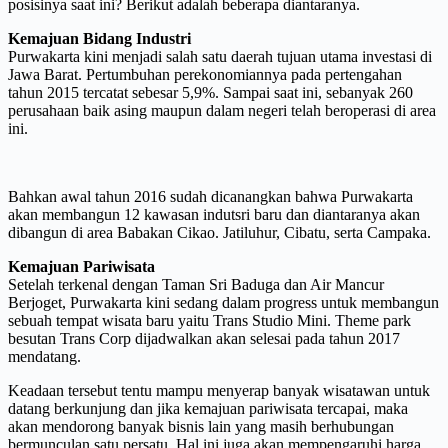
posisinya saat ini? Berikut adalah beberapa diantaranya.
Kemajuan Bidang Industri
Purwakarta kini menjadi salah satu daerah tujuan utama investasi di
Jawa Barat. Pertumbuhan perekonomiannya pada pertengahan
tahun 2015 tercatat sebesar 5,9%. Sampai saat ini, sebanyak 260
perusahaan baik asing maupun dalam negeri telah beroperasi di area
ini.
Bahkan awal tahun 2016 sudah dicanangkan bahwa Purwakarta
akan membangun 12 kawasan indutsri baru dan diantaranya akan
dibangun di area Babakan Cikao. Jatiluhur, Cibatu, serta Campaka.
Kemajuan Pariwisata
Setelah terkenal dengan Taman Sri Baduga dan Air Mancur
Berjoget, Purwakarta kini sedang dalam progress untuk membangun
sebuah tempat wisata baru yaitu Trans Studio Mini. Theme park
besutan Trans Corp dijadwalkan akan selesai pada tahun 2017
mendatang.
Keadaan tersebut tentu mampu menyerap banyak wisatawan untuk
datang berkunjung dan jika kemajuan pariwisata tercapai, maka
akan mendorong banyak bisnis lain yang masih berhubungan
bermunculan satu persatu. Hal ini juga akan mempengaruhi harga