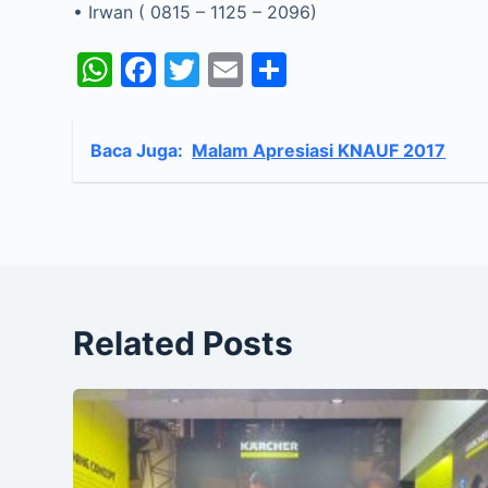
• Irwan ( 0815 – 1125 – 2096)
W
F
T
E
S
h
a
w
m
h
at
c
itt
ai
ar
Baca Juga:
Malam Apresiasi KNAUF 2017
s
e
er
l
e
A
b
p
o
p
o
k
Related Posts