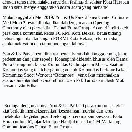
dengan terus meremajakan area dan fasilitas di sekitar Kota Harapan
Indah serta menyelenggarakan acara-acara yang menarik.
Mulai tanggal 25 Mei 2019, You & Us Park di area Center Culinare
Meli Melo 2 resmi dibuka ditandai dengan acara Opening
Ceremony oleh perwakilan Damai Putra Group. Acara dihadiri oleh
para ketua komunitas, ketua FORMI Kota Bekasi, ketua bidang
petualangan dan tantangan FORMI Kota Bekasi, rekan media,
anak-anak yatim dan tamu undangan lainnya.
You & Us Park, memiliki area bench berundak, tangga, ramp, jalur
pedestrian dan jalur sepeda. Konsep ini didesain khusus oleh Damai
Putra Group untuk para Komunitas Olahraga dan Musik. Saat ini
Komunitas yang telah bergabung adalah Komunitas Parkour Bekasi,
Komunitas Street Workout “Baramora”, yang ikut meramaikan
acara, dan ditambah acara hiburan oleh Pak Tarno dan Flash Mob
bersama Zin Edha.
“Semoga dengan adanya You & Us Park ini para komunitas lebih
giat berlatih mengekspresikan kesenangan mereka dan terus
melakukan kegiatan positif sekaligus meramaikan kawasan Kota
Harapan Indah”, ujar Monique Hardjoko selaku GM Marketing
Communications Damai Putra Group.