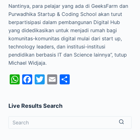
Nantinya, para pelajar yang ada di GeeksFarm dan
Purwadhika Startup & Coding School akan turut
berpartisipasi dalam pembangunan Digital Hub
yang didedikasikan untuk menjadi rumah bagi
komunitas-komunitas digital mulai dari start up,
technology leaders, dan institusi-institusi
pendidikan berbasis IT dan Science lainnya”, tutup
Michael Widjaja.
W
F
T
E
S
h
a
w
m
h
at
c
itt
ai
ar
Live Results Search
s
e
er
l
e
A
b
p
o
No
p
o