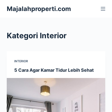
S
Majalahproperti.com
k
i
p
t
Kategori
Interior
o
c
o
n
INTERIOR
t
5 Cara Agar Kamar Tidur Lebih Sehat
e
n
t